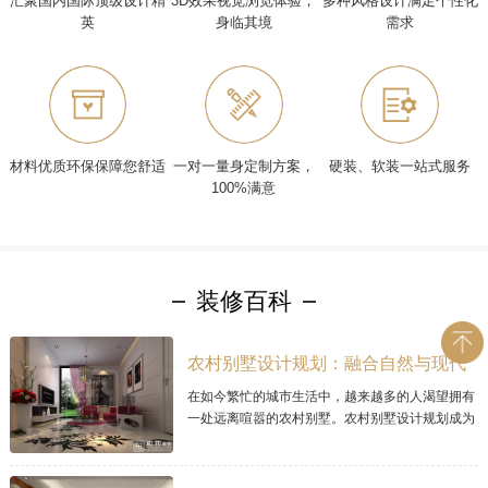
汇聚国内国际顶级设计精
3D效果视觉浏览体验，
多种风格设计满足个性化
英
身临其境
需求
材料优质环保保障您舒适
一对一量身定制方案，
硬装、软装一站式服务
100%满意
装修百科
农村别墅设计规划：融合自然与现代
的理想家居
在如今繁忙的城市生活中，越来越多的人渴望拥有
一处远离喧嚣的农村别墅。农村别墅设计规划成为
让人梦寐以求的项目，因为它可以将自然与现代居
住理念完美融合。本文将探讨现代农村别墅