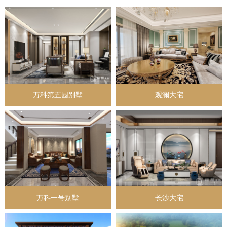
万科第五园别墅
观澜大宅
万科一号别墅
长沙大宅