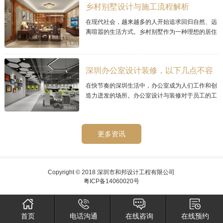
乡村别墅设计与施工流程解析
在现代社会，越来越多的人开始追求回归自然、远
离喧嚣的生活方式。乡村别墅作为一种理想的居住
选择，其宜人的环境和宁静的氛围而备受青睐。那
么乡村别墅的设计与施工流程需要经过精心
深圳办公室设计装修，以下几点不容
忽视的
在快节奏的深圳生活中，办公室成为人们工作和创
造力迸发的场所。办公室设计与装修对于员工的工
作效率和工作环境至关重要。在深圳，如何进行办
公室设计与装修呢？
更多资讯
Copyright © 2018 深圳市和邦设计工程有限公司
粤ICP备14060020号
首页
电话沟通
在线咨询
在线预约