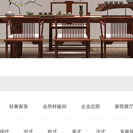
轻奢家装
会所样板间
企业总部
展馆展
现代
中式
欧式
美式
法式
东南