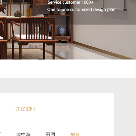
厅
其它空间
亚
地中海
田园
创意