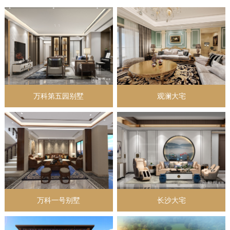
万科第五园别墅
观澜大宅
万科一号别墅
长沙大宅