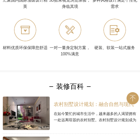
汇聚国内国际顶级设计精
3D效果视觉浏览体验，
多种风格设计满足个性化
英
身临其境
需求
材料优质环保保障您舒适
一对一量身定制方案，
硬装、软装一站式服务
100%满意
装修百科
农村别墅设计规划：融合自然与现代
的理想家居
在如今繁忙的城市生活中，越来越多的人渴望拥有
一处远离喧嚣的农村别墅。农村别墅设计规划成为
让人梦寐以求的项目，因为它可以将自然与现代居
住理念完美融合。本文将探讨现代农村别墅