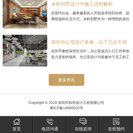
乡村别墅设计与施工流程解析
在现代社会，越来越多的人开始追求回归自然、远
离喧嚣的生活方式。乡村别墅作为一种理想的居住
选择，其宜人的环境和宁静的氛围而备受青睐。那
么乡村别墅的设计与施工流程需要经过精心
深圳办公室设计装修，以下几点不容
忽视的
在快节奏的深圳生活中，办公室成为人们工作和创
造力迸发的场所。办公室设计与装修对于员工的工
作效率和工作环境至关重要。在深圳，如何进行办
公室设计与装修呢？
更多资讯
Copyright © 2018 深圳市和邦设计工程有限公司
粤ICP备14060020号
首页
电话沟通
在线咨询
在线预约