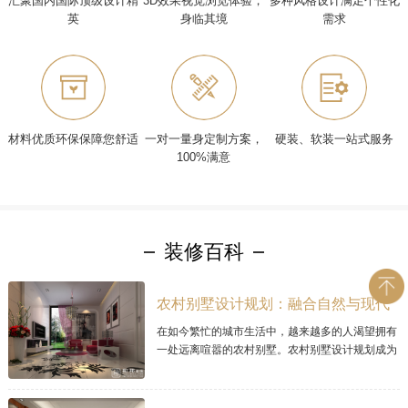
汇聚国内国际顶级设计精
3D效果视觉浏览体验，
多种风格设计满足个性化
英
身临其境
需求
材料优质环保保障您舒适
一对一量身定制方案，
硬装、软装一站式服务
100%满意
装修百科
农村别墅设计规划：融合自然与现代
的理想家居
在如今繁忙的城市生活中，越来越多的人渴望拥有
一处远离喧嚣的农村别墅。农村别墅设计规划成为
让人梦寐以求的项目，因为它可以将自然与现代居
住理念完美融合。本文将探讨现代农村别墅