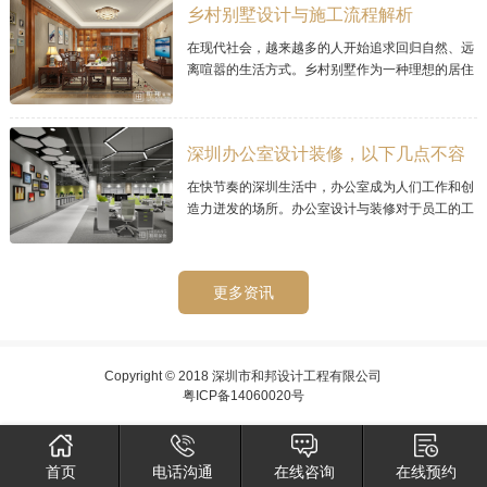
乡村别墅设计与施工流程解析
在现代社会，越来越多的人开始追求回归自然、远
离喧嚣的生活方式。乡村别墅作为一种理想的居住
选择，其宜人的环境和宁静的氛围而备受青睐。那
么乡村别墅的设计与施工流程需要经过精心
深圳办公室设计装修，以下几点不容
忽视的
在快节奏的深圳生活中，办公室成为人们工作和创
造力迸发的场所。办公室设计与装修对于员工的工
作效率和工作环境至关重要。在深圳，如何进行办
公室设计与装修呢？
更多资讯
Copyright © 2018 深圳市和邦设计工程有限公司
粤ICP备14060020号
首页
电话沟通
在线咨询
在线预约