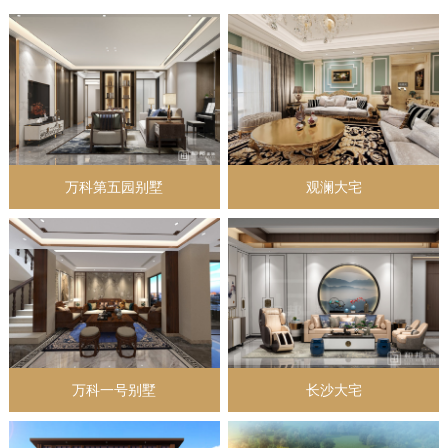
万科第五园别墅
观澜大宅
万科一号别墅
长沙大宅