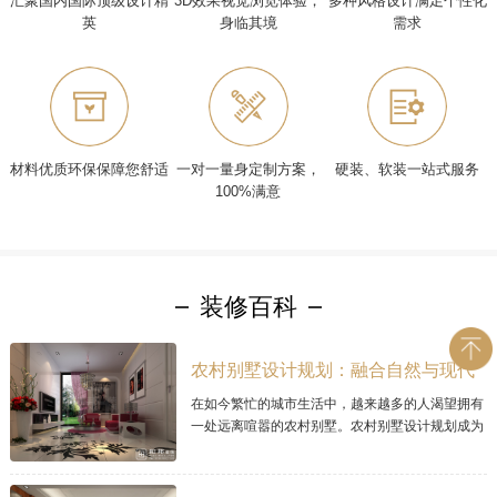
汇聚国内国际顶级设计精
3D效果视觉浏览体验，
多种风格设计满足个性化
英
身临其境
需求
材料优质环保保障您舒适
一对一量身定制方案，
硬装、软装一站式服务
100%满意
装修百科
农村别墅设计规划：融合自然与现代
的理想家居
在如今繁忙的城市生活中，越来越多的人渴望拥有
一处远离喧嚣的农村别墅。农村别墅设计规划成为
让人梦寐以求的项目，因为它可以将自然与现代居
住理念完美融合。本文将探讨现代农村别墅