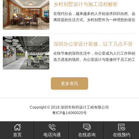
乡村别墅设计与施工流程解析
在现代社会，越来越多的人开始追求回归自然、远
离喧嚣的生活方式。乡村别墅作为一种理想的居住
选择，其宜人的环境和宁静的氛围而备受青睐。那
么乡村别墅的设计与施工流程需要经过精心
深圳办公室设计装修，以下几点不容
忽视的
在快节奏的深圳生活中，办公室成为人们工作和创
造力迸发的场所。办公室设计与装修对于员工的工
作效率和工作环境至关重要。在深圳，如何进行办
公室设计与装修呢？
更多资讯
Copyright © 2018 深圳市和邦设计工程有限公司
粤ICP备14060020号
首页
电话沟通
在线咨询
在线预约