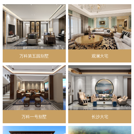
万科第五园别墅
观澜大宅
万科一号别墅
长沙大宅