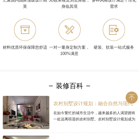
汇聚国内国际顶级设计精
3D效果视觉浏览体验，
多种风格设计满足个性化
英
身临其境
需求
材料优质环保保障您舒适
一对一量身定制方案，
硬装、软装一站式服务
100%满意
装修百科
农村别墅设计规划：融合自然与现代
的理想家居
在如今繁忙的城市生活中，越来越多的人渴望拥有
一处远离喧嚣的农村别墅。农村别墅设计规划成为
让人梦寐以求的项目，因为它可以将自然与现代居
住理念完美融合。本文将探讨现代农村别墅