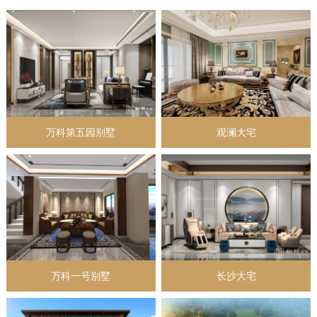
万科第五园别墅
观澜大宅
万科一号别墅
长沙大宅