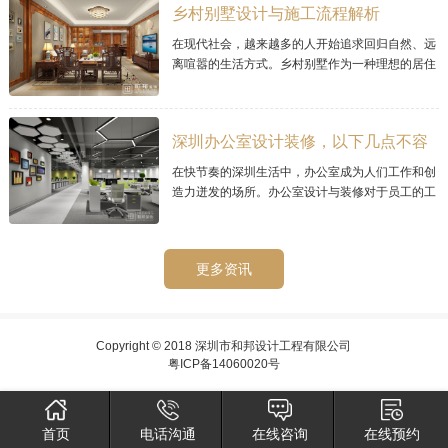
乡村别墅设计与施工流程解析
在现代社会，越来越多的人开始追求回归自然、远
离喧嚣的生活方式。乡村别墅作为一种理想的居住
选择，其宜人的环境和宁静的氛围而备受青睐。那
么乡村别墅的设计与施工流程需要经过精心
深圳办公室设计装修，以下几点不容
忽视的
在快节奏的深圳生活中，办公室成为人们工作和创
造力迸发的场所。办公室设计与装修对于员工的工
作效率和工作环境至关重要。在深圳，如何进行办
公室设计与装修呢？
更多资讯
Copyright © 2018 深圳市和邦设计工程有限公司
粤ICP备14060020号
首页
电话沟通
在线咨询
在线预约