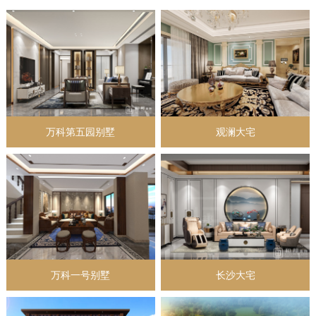
万科第五园别墅
观澜大宅
万科一号别墅
长沙大宅