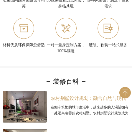
汇聚国内国际顶级设计精
3D效果视觉浏览体验，
多种风格设计满足个性化
英
身临其境
需求
材料优质环保保障您舒适
一对一量身定制方案，
硬装、软装一站式服务
100%满意
装修百科
农村别墅设计规划：融合自然与现代
的理想家居
在如今繁忙的城市生活中，越来越多的人渴望拥有
一处远离喧嚣的农村别墅。农村别墅设计规划成为
让人梦寐以求的项目，因为它可以将自然与现代居
住理念完美融合。本文将探讨现代农村别墅