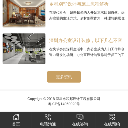
乡村别墅设计与施工流程解析
在现代社会，越来越多的人开始追求回归自然、远
离喧嚣的生活方式。乡村别墅作为一种理想的居住
选择，其宜人的环境和宁静的氛围而备受青睐。那
么乡村别墅的设计与施工流程需要经过精心
深圳办公室设计装修，以下几点不容
忽视的
在快节奏的深圳生活中，办公室成为人们工作和创
造力迸发的场所。办公室设计与装修对于员工的工
作效率和工作环境至关重要。在深圳，如何进行办
公室设计与装修呢？
更多资讯
Copyright © 2018 深圳市和邦设计工程有限公司
粤ICP备14060020号
首页
电话沟通
在线咨询
在线预约