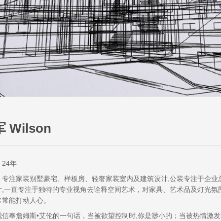
 Wilson
24年
：专注家装别墅豪宅、样板房、轻奢家装室内及建筑设计,公装专注于企业
计,一直专注于独特的专业视角去诠释空间艺术，对家具、艺术品及灯光氛
常常能打动人心。
我信奉詹姆斯•艾伦的一句话，当被欲望控制时,你是渺小的；当被热情激发