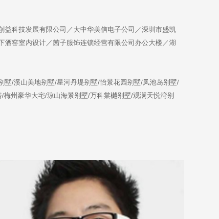
创益科技发展有限公司／大中华美信电子公司／深圳市盛凯
下酒窑室内设计／茜子服饰连锁经营有限公司办公大楼／湖
墅/溪山美地别墅/星河丹堤别墅/怡景花园别墅/凤池岛别墅/
房/梅州豪华大宅/琼山海景别墅/万科棠樾别墅/观澜天悦湾别