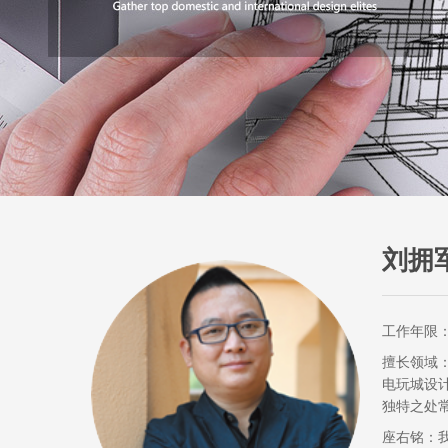
刘拥军
工作年限：
擅长领域
电玩城设
独特之处
座右铭：