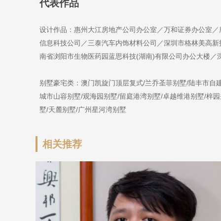
代表作品
设计作品：惠州大江房地产公司办公室／万和证券办公室／
信息科技公司／三泰汽车内饰材料公司／深圳市格林美高新
南省浏阳市生物医药园蓝思科技(湖南)有限公司办公大楼／
别墅豪宅类：澳门凯旋门顶层复式/兰乔圣菲别墅/陆丰市自建
城市山容别墅/观海园别墅/留庭港湾别墅/卓越维港别墅/梓园
墅/天麓别墅/广州星河湾别墅
相关推荐