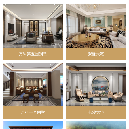
万科第五园别墅
观澜大宅
万科一号别墅
长沙大宅