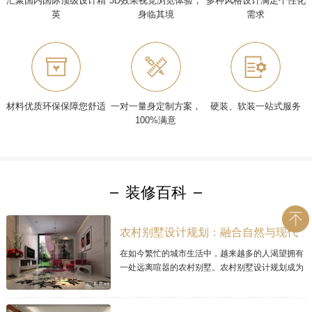
汇聚国内国际顶级设计精
3D效果视觉浏览体验，
多种风格设计满足个性化
英
身临其境
需求
材料优质环保保障您舒适
一对一量身定制方案，
硬装、软装一站式服务
100%满意
装修百科
农村别墅设计规划：融合自然与现代
的理想家居
在如今繁忙的城市生活中，越来越多的人渴望拥有
一处远离喧嚣的农村别墅。农村别墅设计规划成为
让人梦寐以求的项目，因为它可以将自然与现代居
住理念完美融合。本文将探讨现代农村别墅