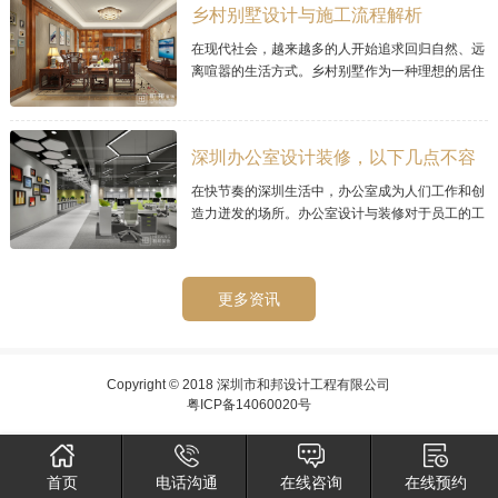
乡村别墅设计与施工流程解析
在现代社会，越来越多的人开始追求回归自然、远
离喧嚣的生活方式。乡村别墅作为一种理想的居住
选择，其宜人的环境和宁静的氛围而备受青睐。那
么乡村别墅的设计与施工流程需要经过精心
深圳办公室设计装修，以下几点不容
忽视的
在快节奏的深圳生活中，办公室成为人们工作和创
造力迸发的场所。办公室设计与装修对于员工的工
作效率和工作环境至关重要。在深圳，如何进行办
公室设计与装修呢？
更多资讯
Copyright © 2018 深圳市和邦设计工程有限公司
粤ICP备14060020号
首页
电话沟通
在线咨询
在线预约