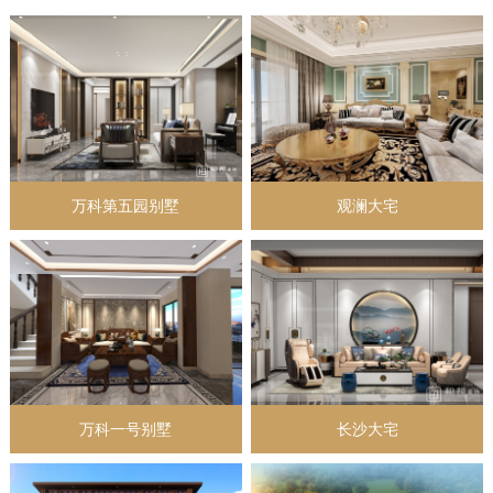
万科第五园别墅
观澜大宅
万科一号别墅
长沙大宅