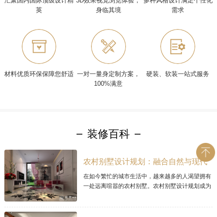
汇聚国内国际顶级设计精
3D效果视觉浏览体验，
多种风格设计满足个性化
英
身临其境
需求
材料优质环保保障您舒适
一对一量身定制方案，
硬装、软装一站式服务
100%满意
装修百科
农村别墅设计规划：融合自然与现代
的理想家居
在如今繁忙的城市生活中，越来越多的人渴望拥有
一处远离喧嚣的农村别墅。农村别墅设计规划成为
让人梦寐以求的项目，因为它可以将自然与现代居
住理念完美融合。本文将探讨现代农村别墅