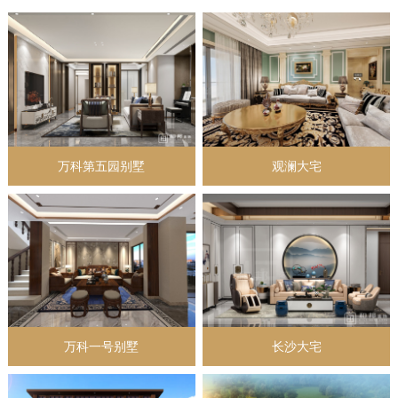
万科第五园别墅
观澜大宅
万科一号别墅
长沙大宅