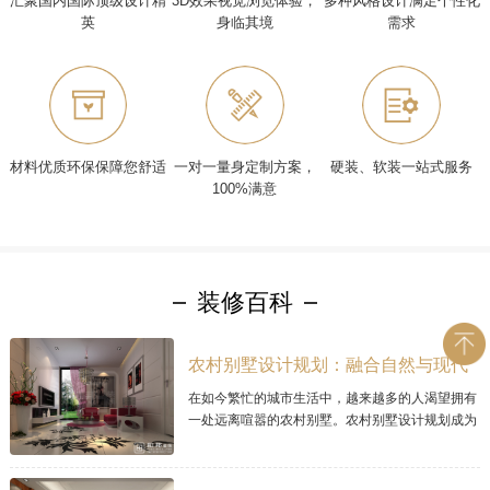
汇聚国内国际顶级设计精
3D效果视觉浏览体验，
多种风格设计满足个性化
英
身临其境
需求
材料优质环保保障您舒适
一对一量身定制方案，
硬装、软装一站式服务
100%满意
装修百科
农村别墅设计规划：融合自然与现代
的理想家居
在如今繁忙的城市生活中，越来越多的人渴望拥有
一处远离喧嚣的农村别墅。农村别墅设计规划成为
让人梦寐以求的项目，因为它可以将自然与现代居
住理念完美融合。本文将探讨现代农村别墅