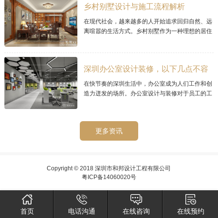
乡村别墅设计与施工流程解析
在现代社会，越来越多的人开始追求回归自然、远
离喧嚣的生活方式。乡村别墅作为一种理想的居住
选择，其宜人的环境和宁静的氛围而备受青睐。那
么乡村别墅的设计与施工流程需要经过精心
深圳办公室设计装修，以下几点不容
忽视的
在快节奏的深圳生活中，办公室成为人们工作和创
造力迸发的场所。办公室设计与装修对于员工的工
作效率和工作环境至关重要。在深圳，如何进行办
公室设计与装修呢？
更多资讯
Copyright © 2018 深圳市和邦设计工程有限公司
粤ICP备14060020号
首页
电话沟通
在线咨询
在线预约